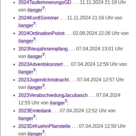
2024TauferinnerungsGD
. . .
11.11.2024 21:19 Uhr
?
von
ilanger
:
2024KonfiSommer
. . .
11.11.2024 21:16 Uhr
von
?
ilanger
:
2024OrdinationPoirot
. . .
02.09.2024 22:26 Uhr
von
?
ilanger
:
2023Neujahrsempfang
. . .
07.04.2024 13:01 Uhr
?
von
ilanger
:
2023Adventskonzert
. . .
07.04.2024 12:59 Uhr
von
?
ilanger
:
2023Jugendchristnacht
. . .
07.04.2024 12:57 Uhr
?
von
ilanger
:
2023VerabschiedungJacubasch
. . .
07.04.2024
?
12:55 Uhr
von
ilanger
:
2023Erntedank
. . .
07.04.2024 12:52 Uhr
von
?
ilanger
:
2023DrKuehnPfarrstelle
. . .
07.04.2024 12:50 Uhr
?
von
ilanger
: