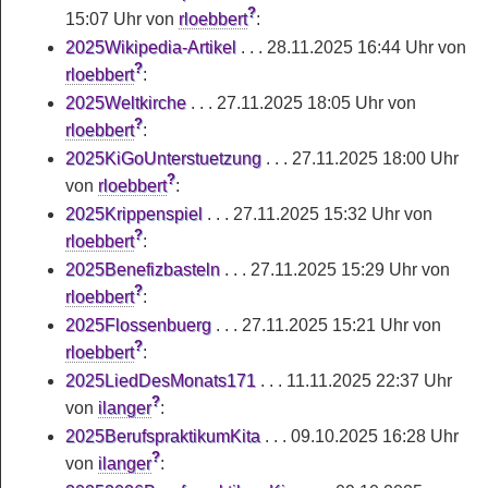
?
15:07 Uhr
von
rloebbert
:
2025Wikipedia-Artikel
. . .
28.11.2025 16:44 Uhr
von
?
rloebbert
:
2025Weltkirche
. . .
27.11.2025 18:05 Uhr
von
?
rloebbert
:
2025KiGoUnterstuetzung
. . .
27.11.2025 18:00 Uhr
?
von
rloebbert
:
2025Krippenspiel
. . .
27.11.2025 15:32 Uhr
von
?
rloebbert
:
2025Benefizbasteln
. . .
27.11.2025 15:29 Uhr
von
?
rloebbert
:
2025Flossenbuerg
. . .
27.11.2025 15:21 Uhr
von
?
rloebbert
:
2025LiedDesMonats171
. . .
11.11.2025 22:37 Uhr
?
von
ilanger
:
2025BerufspraktikumKita
. . .
09.10.2025 16:28 Uhr
?
von
ilanger
: