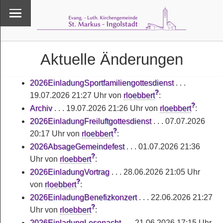
Aktuelle Änderungen
2026EinladungSportfamiliengottesdienst
. . .
?
19.07.2026 21:27 Uhr
von
rloebbert
:
?
Archiv
. . .
19.07.2026 21:26 Uhr
von
rloebbert
:
2026EinladungFreiluftgottesdienst
. . .
07.07.2026
?
20:17 Uhr
von
rloebbert
:
2026AbsageGemeindefest
. . .
01.07.2026 21:36
?
Uhr
von
rloebbert
:
2026EinladungVortrag
. . .
28.06.2026 21:05 Uhr
?
von
rloebbert
:
2026EinladungBenefizkonzert
. . .
22.06.2026 21:27
?
Uhr
von
rloebbert
:
2026EinladungLesenacht
. . .
21.06.2026 17:15 Uhr