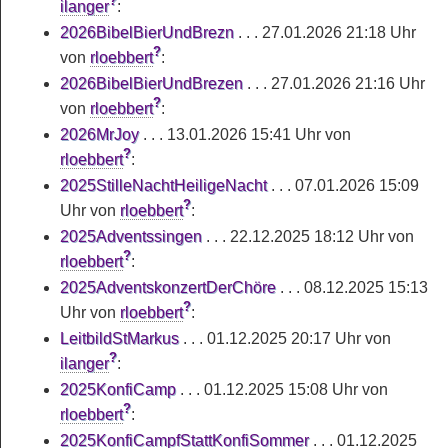
?
ilanger
:
2026BibelBierUndBrezn
. . .
27.01.2026 21:18 Uhr
?
von
rloebbert
:
2026BibelBierUndBrezen
. . .
27.01.2026 21:16 Uhr
?
von
rloebbert
:
2026MrJoy
. . .
13.01.2026 15:41 Uhr
von
?
rloebbert
:
2025StilleNachtHeiligeNacht
. . .
07.01.2026 15:09
?
Uhr
von
rloebbert
:
2025Adventssingen
. . .
22.12.2025 18:12 Uhr
von
?
rloebbert
:
2025AdventskonzertDerChöre
. . .
08.12.2025 15:13
?
Uhr
von
rloebbert
:
LeitbildStMarkus
. . .
01.12.2025 20:17 Uhr
von
?
ilanger
:
2025KonfiCamp
. . .
01.12.2025 15:08 Uhr
von
?
rloebbert
:
2025KonfiCampfStattKonfiSommer
. . .
01.12.2025