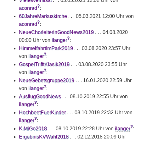
Vielesvermisst
. . . 05.03.2021 12:02 Uhr von
?
aconrad
:
60JahreMarkuskirche
. . . 05.03.2021 12:00 Uhr von
?
aconrad
:
NeueChorleiterinGoodNews2019
. . . 04.08.2020
?
00:00 Uhr von
ilanger
:
HimmelfahrtImPark2019
. . . 03.08.2020 23:57 Uhr
?
von
ilanger
:
GospelTrifftKlasik2019
. . . 03.08.2020 23:55 Uhr
?
von
ilanger
:
NeueGebetsgruppe2019
. . . 16.01.2020 22:59 Uhr
?
von
ilanger
:
AusflugGoodNews
. . . 08.10.2019 22:55 Uhr von
?
ilanger
:
HochbeetFuerKinder
. . . 08.10.2019 22:32 Uhr von
?
ilanger
:
?
KiMiGo2018
. . . 08.10.2019 22:28 Uhr von
ilanger
:
ErgebnisKVWahl2018
. . . 02.12.2018 20:09 Uhr