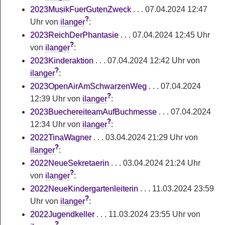
2023MusikFuerGutenZweck
. . .
07.04.2024 12:47
?
Uhr
von
ilanger
:
2023ReichDerPhantasie
. . .
07.04.2024 12:45 Uhr
?
von
ilanger
:
2023Kinderaktion
. . .
07.04.2024 12:42 Uhr
von
?
ilanger
:
2023OpenAirAmSchwarzenWeg
. . .
07.04.2024
?
12:39 Uhr
von
ilanger
:
2023BuechereiteamAufBuchmesse
. . .
07.04.2024
?
12:34 Uhr
von
ilanger
:
2022TinaWagner
. . .
03.04.2024 21:29 Uhr
von
?
ilanger
:
2022NeueSekretaerin
. . .
03.04.2024 21:24 Uhr
?
von
ilanger
:
2022NeueKindergartenleiterin
. . .
11.03.2024 23:59
?
Uhr
von
ilanger
:
2022Jugendkeller
. . .
11.03.2024 23:55 Uhr
von
?