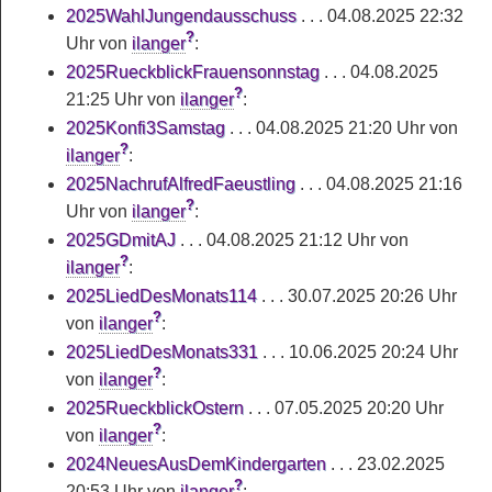
2025WahlJungendausschuss
. . .
04.08.2025 22:32
?
Uhr
von
ilanger
:
2025RueckblickFrauensonnstag
. . .
04.08.2025
?
21:25 Uhr
von
ilanger
:
2025Konfi3Samstag
. . .
04.08.2025 21:20 Uhr
von
?
ilanger
:
2025NachrufAlfredFaeustling
. . .
04.08.2025 21:16
?
Uhr
von
ilanger
:
2025GDmitAJ
. . .
04.08.2025 21:12 Uhr
von
?
ilanger
:
2025LiedDesMonats114
. . .
30.07.2025 20:26 Uhr
?
von
ilanger
:
2025LiedDesMonats331
. . .
10.06.2025 20:24 Uhr
?
von
ilanger
:
2025RueckblickOstern
. . .
07.05.2025 20:20 Uhr
?
von
ilanger
:
2024NeuesAusDemKindergarten
. . .
23.02.2025
?
20:53 Uhr
von
ilanger
: