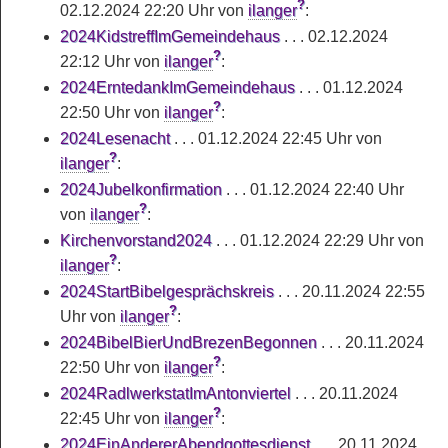
?
02.12.2024 22:20 Uhr
von
ilanger
:
2024KidstreffImGemeindehaus
. . .
02.12.2024
?
22:12 Uhr
von
ilanger
:
2024ErntedankImGemeindehaus
. . .
01.12.2024
?
22:50 Uhr
von
ilanger
:
2024Lesenacht
. . .
01.12.2024 22:45 Uhr
von
?
ilanger
:
2024Jubelkonfirmation
. . .
01.12.2024 22:40 Uhr
?
von
ilanger
:
Kirchenvorstand2024
. . .
01.12.2024 22:29 Uhr
von
?
ilanger
:
2024StartBibelgesprächskreis
. . .
20.11.2024 22:55
?
Uhr
von
ilanger
:
2024BibelBierUndBrezenBegonnen
. . .
20.11.2024
?
22:50 Uhr
von
ilanger
:
2024RadlwerkstatImAntonviertel
. . .
20.11.2024
?
22:45 Uhr
von
ilanger
:
2024EinAndererAbendgottesdienst
. . .
20.11.2024