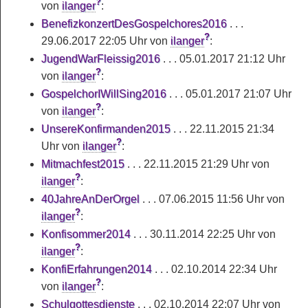
?
von
ilanger
:
BenefizkonzertDesGospelchores2016
. . .
?
29.06.2017 22:05 Uhr von
ilanger
:
JugendWarFleissig2016
. . . 05.01.2017 21:12 Uhr
?
von
ilanger
:
GospelchorIWillSing2016
. . . 05.01.2017 21:07 Uhr
?
von
ilanger
:
UnsereKonfirmanden2015
. . . 22.11.2015 21:34
?
Uhr von
ilanger
:
Mitmachfest2015
. . . 22.11.2015 21:29 Uhr von
?
ilanger
:
40JahreAnDerOrgel
. . . 07.06.2015 11:56 Uhr von
?
ilanger
:
Konfisommer2014
. . . 30.11.2014 22:25 Uhr von
?
ilanger
:
KonfiErfahrungen2014
. . . 02.10.2014 22:34 Uhr
?
von
ilanger
:
Schulgottesdienste
. . . 02.10.2014 22:07 Uhr von