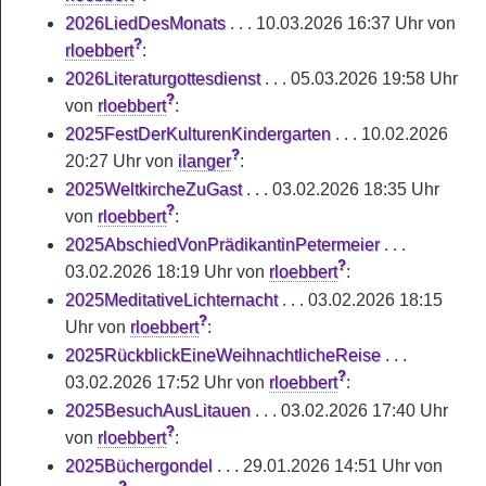
2026LiedDesMonats
. . .
10.03.2026 16:37 Uhr
von
?
rloebbert
:
2026Literaturgottesdienst
. . .
05.03.2026 19:58 Uhr
?
von
rloebbert
:
2025FestDerKulturenKindergarten
. . .
10.02.2026
?
20:27 Uhr
von
ilanger
:
2025WeltkircheZuGast
. . .
03.02.2026 18:35 Uhr
?
von
rloebbert
:
2025AbschiedVonPrädikantinPetermeier
. . .
?
03.02.2026 18:19 Uhr
von
rloebbert
:
2025MeditativeLichternacht
. . .
03.02.2026 18:15
?
Uhr
von
rloebbert
:
2025RückblickEineWeihnachtlicheReise
. . .
?
03.02.2026 17:52 Uhr
von
rloebbert
:
2025BesuchAusLitauen
. . .
03.02.2026 17:40 Uhr
?
von
rloebbert
:
2025Büchergondel
. . .
29.01.2026 14:51 Uhr
von