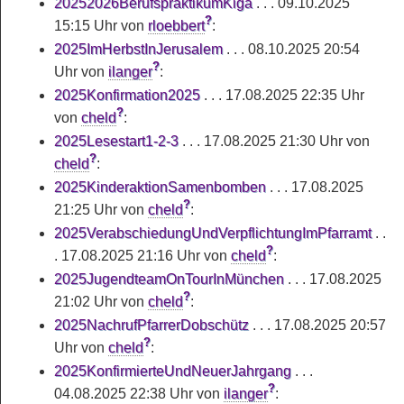
20252026BerufspraktikumKiga
. . .
09.10.2025
?
15:15 Uhr
von
rloebbert
:
2025ImHerbstInJerusalem
. . .
08.10.2025 20:54
?
Uhr
von
ilanger
:
2025Konfirmation2025
. . .
17.08.2025 22:35 Uhr
?
von
cheld
:
2025Lesestart1-2-3
. . .
17.08.2025 21:30 Uhr
von
?
cheld
:
2025KinderaktionSamenbomben
. . .
17.08.2025
?
21:25 Uhr
von
cheld
:
2025VerabschiedungUndVerpflichtungImPfarramt
. .
?
.
17.08.2025 21:16 Uhr
von
cheld
:
2025JugendteamOnTourInMünchen
. . .
17.08.2025
?
21:02 Uhr
von
cheld
:
2025NachrufPfarrerDobschütz
. . .
17.08.2025 20:57
?
Uhr
von
cheld
:
2025KonfirmierteUndNeuerJahrgang
. . .
?
04.08.2025 22:38 Uhr
von
ilanger
: