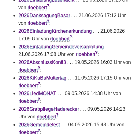
?
von
rloebbert
:
2026DanksagungBasar
. . .
21.06.2026 17:12 Uhr
?
von
rloebbert
:
2026EinladungKirchenerkundung
. . .
21.06.2026
?
17:09 Uhr
von
rloebbert
:
2026EinladungGemeindeversammlung
. . .
?
21.06.2026 17:08 Uhr
von
rloebbert
:
2026AbschlussKonfi3
. . .
19.05.2026 16:03 Uhr
von
?
rloebbert
:
2026KiKuBuMuttertag
. . .
11.05.2026 17:15 Uhr
von
?
rloebbert
:
2026LiedMONAT
. . .
09.05.2026 14:38 Uhr
von
?
rloebbert
:
2026GrabpflegeHaderecker
. . .
09.05.2026 14:23
?
Uhr
von
rloebbert
:
2026Gemeindefest
. . .
04.05.2026 15:48 Uhr
von
?
rloebbert
: