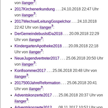
?
von
ilanger
:
2017Kirchenerkundung
. . . 24.10.2018 22:47 Uhr
?
von
ilanger
:
2017WechselLeitungGospelchor
. . . 24.10.2018
?
22:42 Uhr von
ilanger
:
DerGemeindebusIstDa2018
. . . 20.09.2018 22:29
?
Uhr von
ilanger
:
KindergartenApotheke2018
. . . 20.09.2018 22:18
?
Uhr von
ilanger
:
NeueJugendvertreter2017
. . . 25.06.2018 20:50 Uhr
?
von
ilanger
:
Konfisommer2017
. . . 25.06.2018 20:48 Uhr von
?
ilanger
:
2017500JahreReformation
. . . 25.06.2018 20:41
?
Uhr von
ilanger
:
Adventskonzerte2017
. . . 25.06.2018 20:37 Uhr von
?
ilanger
:
Adventskonzerte2012
. . . 08.11.2017 10:52 Uhr von