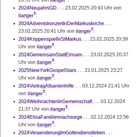
2024NeujahrsGD
. . .
23.02.2025 20:43 Uhr
von
?
ilanger
:
2024AdventskonzertInDerMarkuskirche
. . .
?
23.02.2025 20:41 Uhr
von
ilanger
:
2024KrippenspielInStMarkus
. . .
23.02.2025 20:39
?
Uhr
von
ilanger
:
2024GemeinsamStattEinsam
. . .
23.02.2025 20:37
?
Uhr
von
ilanger
:
2025NewYorkGospelStars
. . .
22.01.2025 23:27
?
Uhr
von
ilanger
:
2024VortragAlbanienhilfe
. . .
03.12.2024 21:41 Uhr
?
von
ilanger
:
2024WeihnachtenInGemeinschaft
. . .
03.12.2024
?
21:37 Uhr
von
ilanger
:
2024ElisaFamiliennachsorge
. . .
02.12.2024 22:56
?
Uhr
von
ilanger
:
2024VeraenderungImGottesdienstleben
. . .