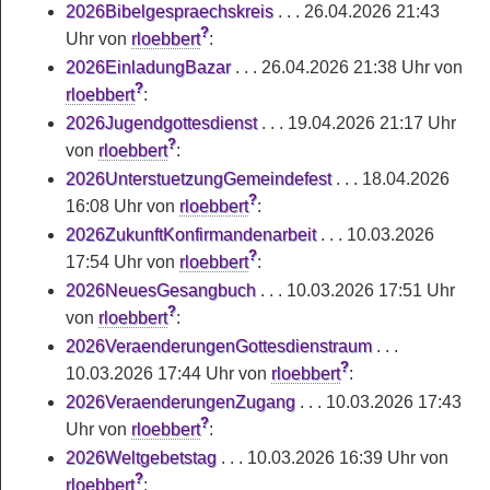
2026Bibelgespraechskreis
. . .
26.04.2026 21:43
?
Uhr
von
rloebbert
:
2026EinladungBazar
. . .
26.04.2026 21:38 Uhr
von
?
rloebbert
:
2026Jugendgottesdienst
. . .
19.04.2026 21:17 Uhr
?
von
rloebbert
:
2026UnterstuetzungGemeindefest
. . .
18.04.2026
?
16:08 Uhr
von
rloebbert
:
2026ZukunftKonfirmandenarbeit
. . .
10.03.2026
?
17:54 Uhr
von
rloebbert
:
2026NeuesGesangbuch
. . .
10.03.2026 17:51 Uhr
?
von
rloebbert
:
2026VeraenderungenGottesdienstraum
. . .
?
10.03.2026 17:44 Uhr
von
rloebbert
:
2026VeraenderungenZugang
. . .
10.03.2026 17:43
?
Uhr
von
rloebbert
:
2026Weltgebetstag
. . .
10.03.2026 16:39 Uhr
von
?
rloebbert
: