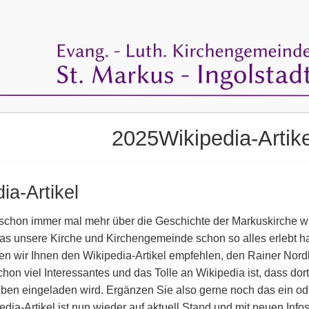
2025Wikipedia-Artike
ia-Artikel
 schon immer mal mehr über die Geschichte der Markuskirche wi
as unsere Kirche und Kirchengemeinde schon so alles erlebt h
n wir Ihnen den Wikipedia-Artikel empfehlen, den Rainer Nor
chon viel Interessantes und das Tolle an Wikipedia ist, dass dor
ben eingeladen wird. Ergänzen Sie also gerne noch das ein ode
dia-Artikel ist nun wieder auf aktuell Stand und mit neuen Infos