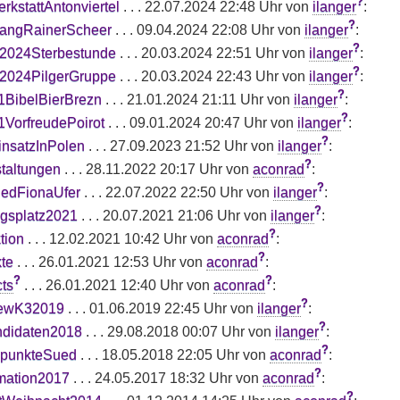
?
rkstattAntonviertel
. . .
22.07.2024 22:48 Uhr
von
ilanger
:
?
angRainerScheer
. . .
09.04.2024 22:08 Uhr
von
ilanger
:
?
n2024Sterbestunde
. . .
20.03.2024 22:51 Uhr
von
ilanger
:
?
n2024PilgerGruppe
. . .
20.03.2024 22:43 Uhr
von
ilanger
:
?
1BibelBierBrezn
. . .
21.01.2024 21:11 Uhr
von
ilanger
:
?
VorfreudePoirot
. . .
09.01.2024 20:47 Uhr
von
ilanger
:
?
nsatzInPolen
. . .
27.09.2023 21:52 Uhr
von
ilanger
:
?
taltungen
. . . 28.11.2022 20:17 Uhr von
aconrad
:
?
iedFionaUfer
. . . 22.07.2022 22:50 Uhr von
ilanger
:
?
ngsplatz2021
. . . 20.07.2021 21:06 Uhr von
ilanger
:
?
tion
. . . 12.02.2021 10:42 Uhr von
aconrad
:
?
te
. . . 26.01.2021 12:53 Uhr von
aconrad
:
?
?
ts
. . . 26.01.2021 12:40 Uhr von
aconrad
:
?
iewK32019
. . . 01.06.2019 22:45 Uhr von
ilanger
:
?
didaten2018
. . . 29.08.2018 00:07 Uhr von
ilanger
:
?
punkteSued
. . . 18.05.2018 22:05 Uhr von
aconrad
:
?
mation2017
. . . 24.05.2017 18:32 Uhr von
aconrad
:
?