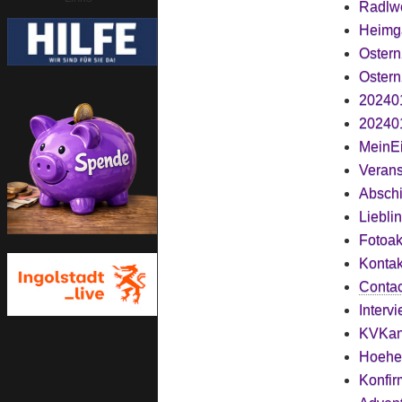
Radlwe
Heimg
Oster
Oster
20240
202401
MeinEi
Verans
Absch
Liebli
Fotoak
Kontak
Contac
Interv
KVKan
Hoehe
Konfir