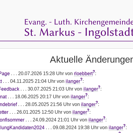
Aktuelle Änderunge
?
Page
. . .
20.07.2026 15:28 Uhr
von
rloebbert
:
?
t
. . .
04.11.2025 21:04 Uhr
von
ilanger
:
?
Feedback
. . .
30.07.2025 21:03 Uhr
von
ilanger
:
?
nat
. . .
18.06.2025 20:17 Uhr
von
ilanger
:
?
debrief
. . .
28.05.2025 21:56 Uhr
von
ilanger
:
?
tter
. . .
26.01.2025 12:50 Uhr
von
ilanger
:
?
onfisommer
. . .
24.09.2024 21:01 Uhr
von
ilanger
:
?
llungKandidaten2024
. . .
09.08.2024 19:38 Uhr
von
ilanger
: