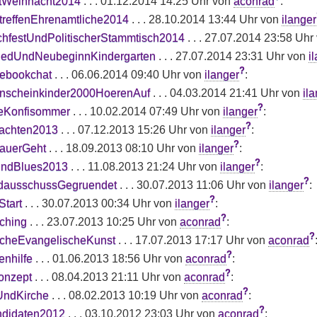
tWeihnacht2014
. . . 01.12.2014 14:25 Uhr von
aconrad
:
treffenEhrenamtliche2014
. . . 28.10.2014 13:44 Uhr von
ilanger
hfestUndPolitischerStammtisch2014
. . . 27.07.2014 23:58 Uhr
iedUndNeubeginnKindergarten
. . . 27.07.2014 23:31 Uhr von
i
?
ebookchat
. . . 06.06.2014 09:40 Uhr von
ilanger
:
nscheinkinder2000HoerenAuf
. . . 04.03.2014 21:41 Uhr von
il
?
eKonfisommer
. . . 10.02.2014 07:49 Uhr von
ilanger
:
?
achten2013
. . . 07.12.2013 15:26 Uhr von
ilanger
:
?
auerGeht
. . . 18.09.2013 08:10 Uhr von
ilanger
:
?
ndBlues2013
. . . 11.08.2013 21:24 Uhr von
ilanger
:
?
dausschussGegruendet
. . . 30.07.2013 11:06 Uhr von
ilanger
:
?
Start
. . . 30.07.2013 00:34 Uhr von
ilanger
:
?
ching
. . . 23.07.2013 10:25 Uhr von
aconrad
:
?
cheEvangelischeKunst
. . . 17.07.2013 17:17 Uhr von
aconrad
?
enhilfe
. . . 01.06.2013 18:56 Uhr von
aconrad
:
?
onzept
. . . 08.04.2013 21:11 Uhr von
aconrad
:
?
UndKirche
. . . 08.02.2013 10:19 Uhr von
aconrad
:
?
didaten2012
. . . 03.10.2012 23:03 Uhr von
aconrad
: