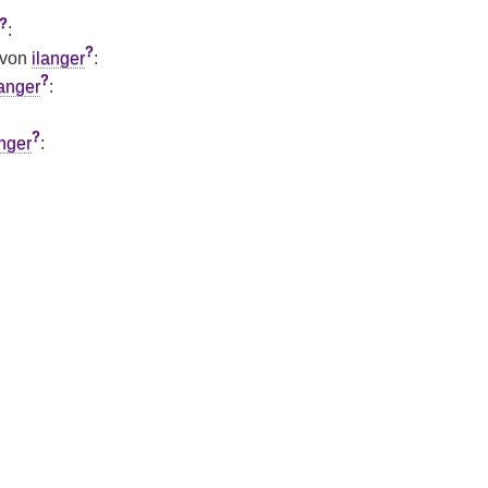
?
:
?
 von
ilanger
:
?
langer
:
?
anger
:
: