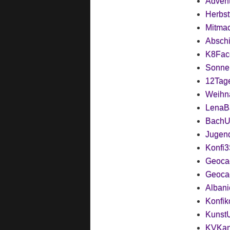
Adven
Herbst
Mitmac
Absch
K8Fac
Sonne
12Tag
Weihn
LenaB
BachU
Jugen
Konfi3
Geoca
Geoca
Albani
Konfik
Kunst
KVKan